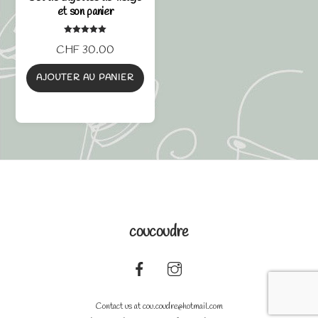
et son panier
Note
CHF
30.00
5.00
sur 5
AJOUTER AU PANIER
coucoudre
Back
To
Contact us at
cou.coudre@hotmail.com