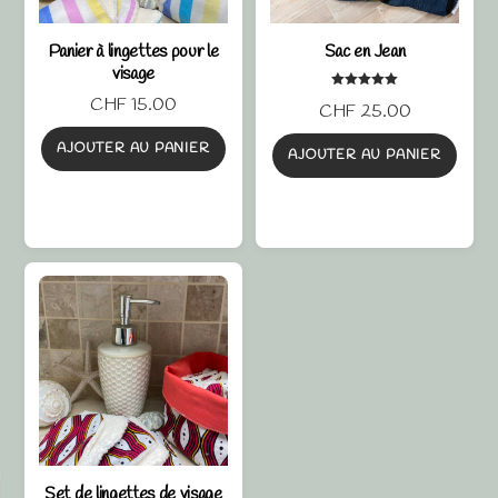
Panier à lingettes pour le
Sac en Jean
visage
Note
CHF
15.00
CHF
25.00
5.00
sur 5
AJOUTER AU PANIER
AJOUTER AU PANIER
Set de lingettes de visage